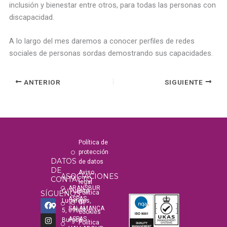
inclusión y bienestar entre otros, para todas las personas con
discapacidad.
A lo largo del mes daremos a conocer perfiles de redes
sociales de personas sordas demostrando sus capacidades.
ANTERIOR
SIGUIENTE
Política de
protección
DATOS
de datos
DE
Aviso
ASOCIACIONES
CONTACTO
legal
ARANSBUR
C/ Fuente
SÍGUENOS
Política
ASPAS
F
I
Y
T
Lugarejos,
de
a
n
o
i
SALAMANCA
5, 09001
cookies
c
s
u
k
ASPAS
Burgos
Política
e
t
t
t