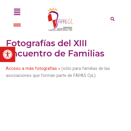
Ir
Menú
al
contenido
Menú
Fotografías del XIII
Abrir barra de herramientas
Encuentro de Familias
Acceso a más fotografías »
(sólo para familias de las
asociaciones que forman parte de FAPAS CyL).