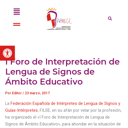
Ir
Menú
al
contenido
Menú
Abrir barra de herramientas
I Foro de Interpretación de
Lengua de Signos de
Ámbito Educativo
Por
Editor
/
23 marzo, 2017
La
Federación Española de Intérpretes de Lengua de Signos y
Guías-Intérpretes
, FILSE, en su afán por velar por la profesión,
ha organizado el «I Foro de Interpretación de Lengua de
Signos de Ámbito Educativo», para ahondar en la situación de