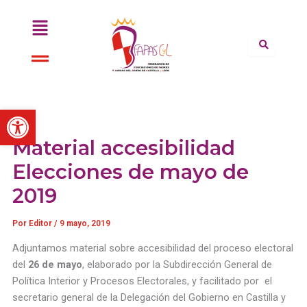
Ir
Menú
al
contenido
Menú
Abrir barra de herramientas
Material accesibilidad
Elecciones de mayo de
2019
Por
Editor
/
9 mayo, 2019
Adjuntamos material sobre accesibilidad del proceso electoral
del
26 de mayo
, elaborado por la Subdirección General de
Política Interior y Procesos Electorales, y facilitado por el
secretario general de la Delegación del Gobierno en Castilla y