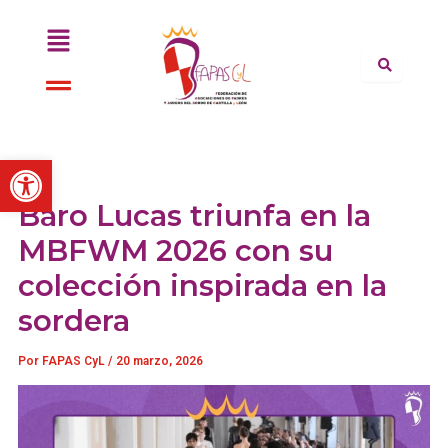
Ir
Menú
al
contenido
Menú
Abrir barra de herramientas
Baro Lucas triunfa en la
MBFWM 2026 con su
colección inspirada en la
sordera
Por
FAPAS CyL
/
20 marzo, 2026