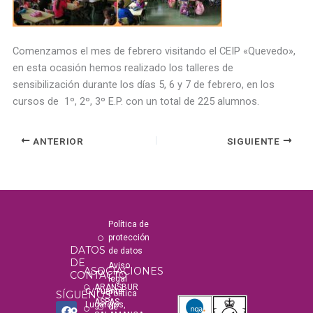
Comenzamos el mes de febrero visitando el CEIP «Quevedo»,
en esta ocasión hemos realizado los talleres de
sensibilización durante los días 5, 6 y 7 de febrero, en los
cursos de 1º, 2º, 3º E.P. con un total de 225 alumnos.
ANTERIOR
SIGUIENTE
Política de
protección
DATOS
de datos
DE
Aviso
ASOCIACIONES
CONTACTO
legal
ARANSBUR
C/ Fuente
SÍGUENOS
Política
ASPAS
F
I
Y
T
Lugarejos,
de