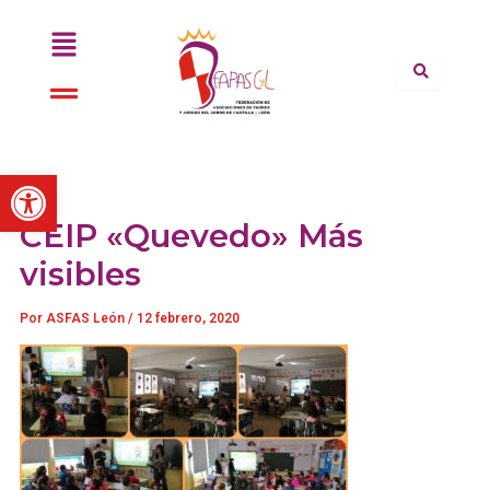
Ir
Menú
al
contenido
Menú
Abrir barra de herramientas
CEIP «Quevedo» Más
visibles
Por
ASFAS León
/
12 febrero, 2020