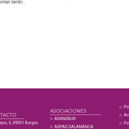
Las personas sordas con implante coclear se enfrentan también a las barreras de la Covid-19
Po
ASOCIACIONES
NTACTO
Av
ARANSBUR
ejos, 5, 09001 Burgos
Pol
ASPAS SALAMANCA