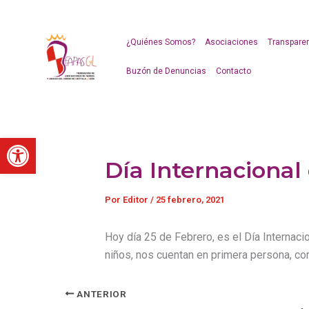
Ir
al
contenido
¿Quiénes Somos?
Asociaciones
Transpare
Buzón de Denuncias
Contacto
Abrir barra de herramientas
Día Internacional
Por
Editor
/
25 febrero, 2021
Hoy día 25 de Febrero, es el Día Internaci
niños, nos cuentan en primera persona, c
ANTERIOR