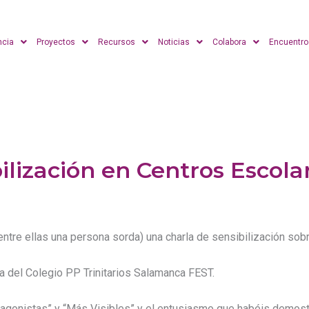
ncia
Proyectos
Recursos
Noticias
Colabora
Encuentro
ilización en Centros Escola
ntre ellas una persona sorda) una charla de sensibilización sob
a del Colegio PP Trinitarios Salamanca FEST.
otagonistas” y “Más Visibles” y el entusiasmo que habéis demost