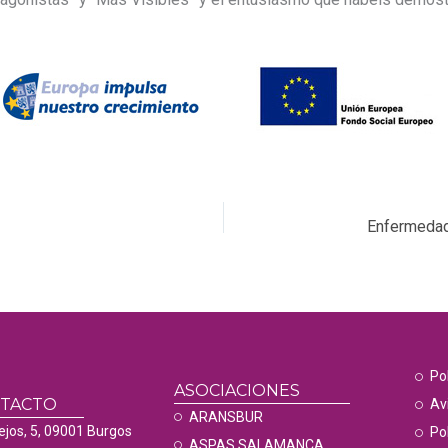
Enfermedade
Po
ASOCIACIONES
NTACTO
Av
ARANSBUR
ejos, 5, 09001 Burgos
Pol
ASPAS SALAMANCA