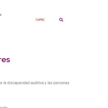
s
CePAC
res
re la discapacidad auditiva y las personas
rado.