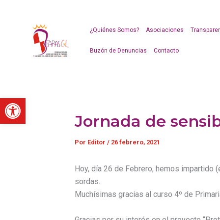
Ir
al
contenido
¿Quiénes Somos?
Asociaciones
Transpare
Buzón de Denuncias
Contacto
Abrir barra de herramientas
Jornada de sensib
Por
Editor
/
26 febrero, 2021
Hoy, día 26 de Febrero, hemos impartido (e
sordas.
Muchísimas gracias al curso 4º de Primari
Gracias por su interés en el proyecto “Pr