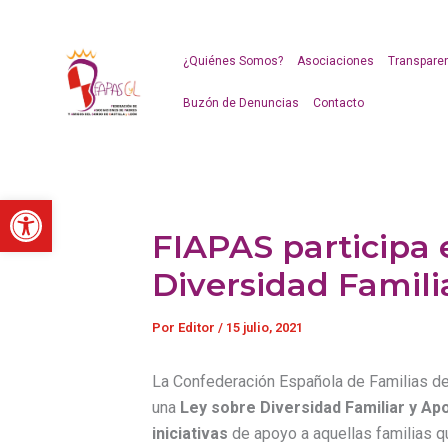
Ir
al
contenido
¿Quiénes Somos?
Asociaciones
Transpare
Buzón de Denuncias
Contacto
Abrir barra de herramientas
FIAPAS participa 
Diversidad Famili
Por
Editor
/
15 julio, 2021
La Confederación Española de Familias de 
una
Ley sobre Diversidad Familiar y Apo
iniciativas
de apoyo a aquellas familias qu