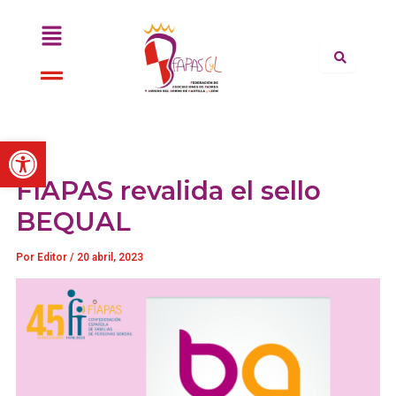
Ir
Menú
al
contenido
Menú
Abrir barra de herramientas
FIAPAS revalida el sello
BEQUAL
Por
Editor
/
20 abril, 2023