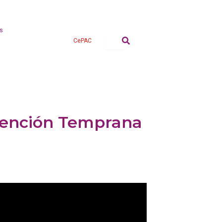
s
CePAC
Atención Temprana