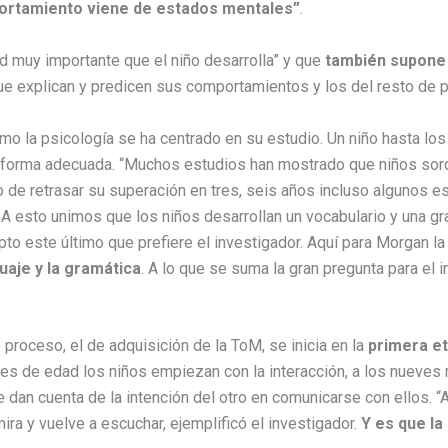
ortamiento viene de estados mentales”
.
d muy importante que el niño desarrolla” y que
también supone 
ue explican y predicen sus comportamientos y los del resto de 
mo la psicología se ha centrado en su estudio. Un niño hasta los
e forma adecuada. “Muchos estudios han mostrado que niños sord
o de retrasar su superación en tres, seis años incluso algunos e
. A esto unimos que los niños desarrollan un vocabulario y una gr
to este último que prefiere el investigador. Aquí para Morgan la 
guaje y la gramática
. A lo que se suma la gran pregunta para el 
proceso, el de adquisición de la ToM, se inicia en la
primera e
s de edad los niños empiezan con la interacción, a los nueves 
e dan cuenta de la intención del otro en comunicarse con ellos.
 mira y vuelve a escuchar, ejemplificó el investigador.
Y es que la