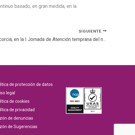
ontinuo basado, en gran medida, en la
SIGUIENTE
Claudia T. Escorcia, en la I Jornada de Atención temprana del niño/a con deficiencia auditiva en CyL
lítica de protección de datos
iso legal
ítica de cookies
ítica de privacidad
zón de denuncias
zón de Sugerencias