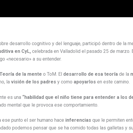
bre desarrollo cognitivo y del lenguaje, participó dentro de la m
ditiva en CyL,
celebrada en Valladolid el pasado 25 de marzo. En
algo «necesario» a su entender.
 Teoría de la mente
o ToM. El
desarrollo de esa teoría
de la
m
mo, la
visión de los padres
y como
apoyarlos
en este camino.
ente es una
“habilidad que el niño tiene para entender a los 
ado mental que le provoca ese comportamiento.
r a ese punto el ser humano hace
inferencias
que le permiten ent
fadado podemos pensar que se ha comido todas las galletas y su