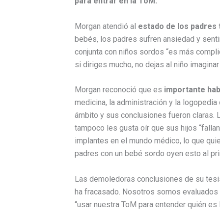
para entrar en la ToM.
Morgan atendió al
estado de los padres t
bebés, los padres sufren ansiedad y sent
conjunta con niños sordos “es más compli
si diriges mucho, no dejas al niño imaginar
Morgan reconoció que es
importante hab
medicina, la administración y la logopedi
ámbito y sus conclusiones fueron claras. L
tampoco les gusta oír que sus hijos “falla
implantes en el mundo médico, lo que quier
padres con un bebé sordo oyen esto al prin
Las demoledoras conclusiones de su tesis
ha fracasado. Nosotros somos evaluados y
“usar nuestra ToM para entender quién es