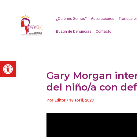
Ir
al
contenido
¿Quiénes Somos?
Asociaciones
Transpare
Buzón de Denuncias
Contacto
Abrir barra de herramientas
Gary Morgan inte
del niño/a con def
Por
Editor
/
18 abril, 2023