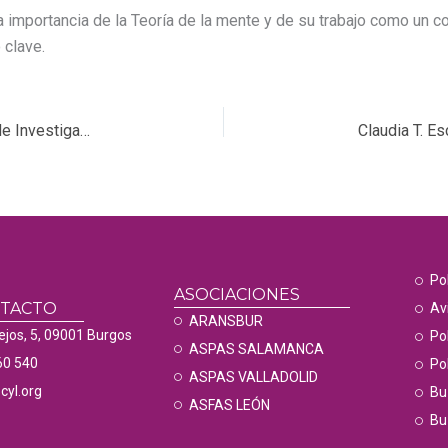
 importancia de la Teoría de la mente y de su trabajo como un c
 clave.
El CePAC hará accesibles las próximas Jornadas de Investigación Musical (2 y 3 de mayo)
Po
ASOCIACIONES
NTACTO
Av
ARANSBUR
ejos, 5, 09001 Burgos
Pol
ASPAS SALAMANCA
60 540
Pol
ASPAS VALLADOLID
cyl.org
Bu
ASFAS LEÓN
Bu