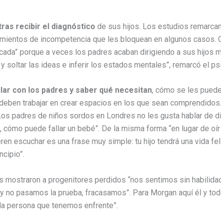
ras recibir el diagnóstico
de sus hijos. Los estudios remarcan 
imientos de incompetencia que les bloquean en algunos casos. O
cada” porque a veces los padres acaban dirigiendo a sus hijos 
 y soltar las ideas e inferir los estados mentales”, remarcó el ps
lar con los padres y saber qué necesitan
, cómo se les puede
a deben trabajar en crear espacios en los que sean comprendidos
os padres de niños sordos en Londres no les gusta hablar de dia
n, cómo puede fallar un bebé”. De la misma forma “en lugar de oí
en escuchar es una frase muy simple: tu hijo tendrá una vida fel
cipio”.
 mostraron a progenitores perdidos “nos sentimos sin habilidad
 no pasamos la prueba, fracasamos”. Para Morgan aquí él y tod
 la persona que tenemos enfrente”.