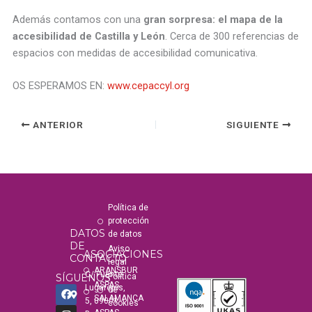
Además contamos con una
gran sorpresa: el mapa de la
accesibilidad de Castilla y León
. Cerca de 300 referencias de
espacios con medidas de accesibilidad comunicativa.
OS ESPERAMOS EN:
www.cepaccyl.org
ANTERIOR
SIGUIENTE
Política de
protección
DATOS
de datos
DE
Aviso
ASOCIACIONES
CONTACTO
legal
ARANSBUR
C/ Fuente
SÍGUENOS
Política
ASPAS
F
I
Y
T
Lugarejos,
de
a
n
o
i
SALAMANCA
5, 09001
cookies
c
s
u
k