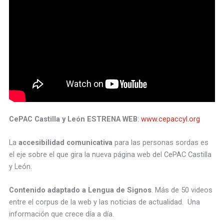
CePAC Castilla y León ESTRENA WEB
:
www.cepaccyl.org
La
accesibilidad comunicativa
para las personas sordas es
el eje sobre el que gira la nueva página web del CePAC Castilla
y León.
Contenido adaptado a Lengua de Signos
. Más de 50 videos
entre el corpus de la web y las noticias de actualidad. Una
información que crece día a día.