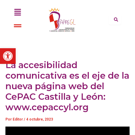
Ir
Menú
al
contenido
Menú
Abrir barra de herramientas
La accesibilidad
comunicativa es el eje de la
nueva página web del
CePAC Castilla y León:
www.cepaccyl.org
Por
Editor
/
4 octubre, 2023