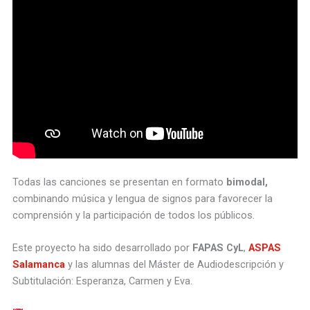
Todas las canciones se presentan en formato
bimodal,
combinando música y lengua de signos para favorecer la
comprensión y la participación de todos los públicos.
Este proyecto ha sido desarrollado por
FAPAS CyL
,
ASPAS
Salamanca
y las alumnas del Máster de Audiodescripción y
Subtitulación: Esperanza, Carmen y Eva.