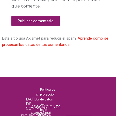
que comente.
Este sitio usa Akismet para reducir el spam.
Aprende cómo se
procesan los datos de tus comentarios.
Política de
protección
DATOS
de datos
DE
Aviso
ASOCIACIONES
CONTACTO
legal
ARANSBUR
C/ Fuente
SÍGUENOS
Política