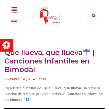
Ir
Menú
al
contenido
Menú
Abrir barra de herramientas
Que llueva, que llueva
|
Canciones Infantiles en
Bimodal
Por
FAPAS CyL
/
5 junio, 2025
¡Ya puedes disfrutar de
“Que llueva, que llueva”
, la primera
canción de nuestro proyecto inclusivo “
Canciones infantiles
en bimodal”
!