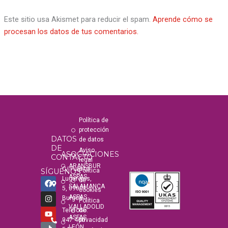
Este sitio usa Akismet para reducir el spam.
Aprende cómo se
procesan los datos de tus comentarios.
Política de
protección
DATOS
de datos
DE
Aviso
ASOCIACIONES
CONTACTO
legal
ARANSBUR
C/ Fuente
SÍGUENOS
Política
ASPAS
F
I
Y
T
Lugarejos,
de
a
n
o
i
SALAMANCA
5, 09001
cookies
c
s
u
k
ASPAS
Burgos
Política
e
t
t
t
VALLADOLID
b
a
u
o
Teléfono:
de
o
g
b
k
ASFAS
947 460
privacidad
o
r
e
LEÓN