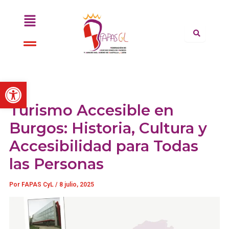
Ir
Menú
al
contenido
Menú
Abrir barra de herramientas
Turismo Accesible en
Burgos: Historia, Cultura y
Accesibilidad para Todas
las Personas
Por
FAPAS CyL
/
8 julio, 2025